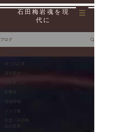
石田梅岩魂を現
代に
ブログ
心学風土記
全ての記事
講座案内
心学風土記
影響者
地域情報
リンク集
先哲・石田梅
岩の世界