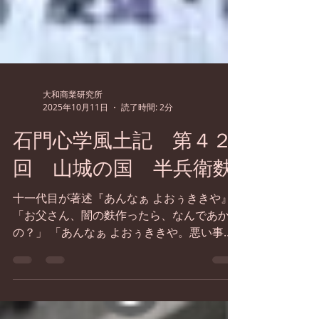
大和商業研究所
2025年10月11日
読了時間: 2分
石門心学風土記 第４２
回 山城の国 半兵衛麩
十一代目が著述『あんなぁ よおぅききや』
「お父さん、闇の麩作ったら、なんであかん
の？」 「あんなぁ よおぅききや。悪い事し
ても、誰も見てへんと思うたらあかんぇ。
ここで闇の麩屋をしたら、ご先祖さんに申し
訳が立たん。そんな闇で作った麩がかわいそ