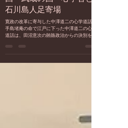
石門心学風土記 第４１
回 武蔵の国 心学舎と
石川島人足寄場
寛政の改革に寄与した中澤道二の心学道話
手島堵庵の命で江戸に下った中澤道二の心学
道話は、田沼意次の賄賂政治からの決別を図
り寛政の改革を推し進める老中・松平定信に
導かれた十五名の藩主達の支持を受け、武士
階級に心学の教えが広がる源流を為した。...