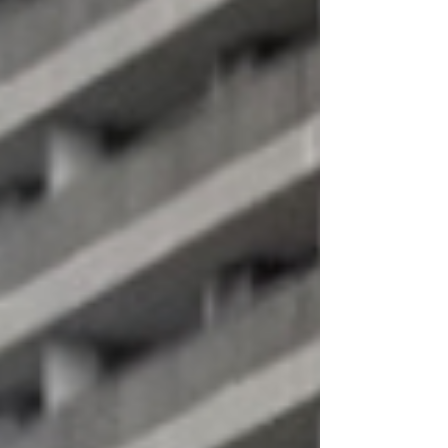
うや。うちは代々真面目な麩屋で...