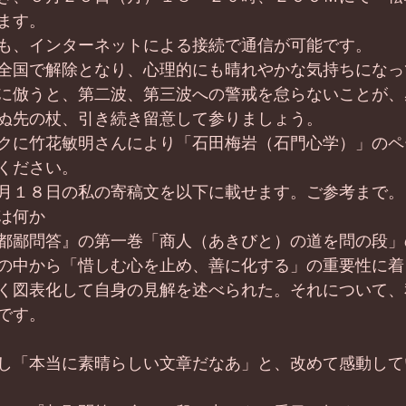
ます。
も、インターネットによる接続で通信が可能です。
全国で解除となり、心理的にも晴れやかな気持ちになっ
に倣うと、第二波、第三波への警戒を怠らないことが、
ぬ先の杖、引き続き留意して参りましょう。
クに竹花敏明さんにより「石田梅岩（石門心学）」のペ
ください。
月１８日の私の寄稿文を以下に載せます。ご参考まで。
は何か
都鄙問答』の第一巻「商人（あきびと）の道を問の段」
の中から「惜しむ心を止め、善に化する」の重要性に着
く図表化して自身の見解を述べられた。それについて、
です。
し「本当に素晴らしい文章だなあ」と、改めて感動して