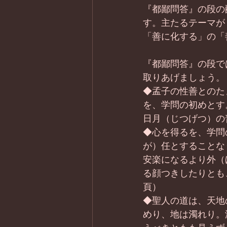
『都鄙問答』の段の
す。主たるテーマが
「善に化する」の「
『都鄙問答』の段で
取りあげましょう。
◆孟子の性善とのた
を、学問の初めとす
日月（じつげつ）の
◆心を得るを、学問
が）任とすることな
安楽になるより外（
る顔つきしたりとも
頁）
◆聖人の道は、天地
めり、地は濁れり。