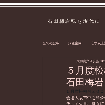
石田梅岩魂を現代に
全ての記事
講座案内
心学風土
大和商業研究所
20
５月度松
石田梅岩
５月度松柏舎ＺＯＯ
会場大阪市中之島公
代って先月に引き続