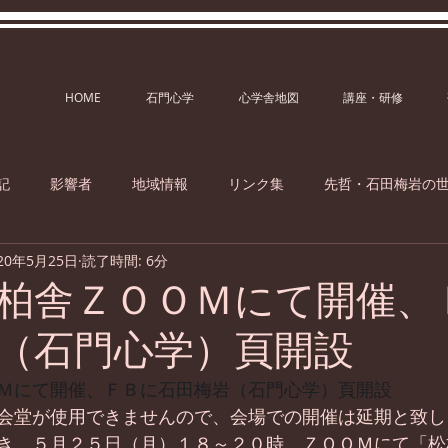
HOME
石門心学
心学舎地図
講座・研修
記
影響者
地域情報
リンク集
先哲・石田梅岩の
20年5月25日
読了時間: 6分
柏舎ＺＯＯＭにて開催、
（石門心学）頁開設
Ｍにて開催、ＦＢに石田梅岩（石門心学）頁開設
会堂が使用できませんので、会場での開催は延期と致し
き、５月２５日（月）１８～２０時、ＺＯＯＭにて「松