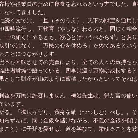
客様や従業員のために寝食を忘れるという方でした。直
になってきました。
に続く文では、「且（そのうえ）、天下の財宝を通用し
地四時流行し、万物育（やしな）わるると、同じく相合
、山の如くに至るとも、欲心とはいうべからず」とあり
取引ではなく、「万民の心を休める」ためであるという
ることにつながります。
資本を回転させての売買により、全ての人々の気持ちを
論語陽貨編で語っている、四季は巡り万物は成長すると
果として財産が山のように蓄積したからといってそれは
。
利益を万民は許容しません。梅岩先生は、得た富の使い
ています。
祈る」「御法を守り、我身を敬（つつしむ）べし」。そ
知らずんば、同じ金銀を儲けながら、不義の金銀を儲け
まこと）に子孫を愛せば、道を学びて、栄ゆることを致