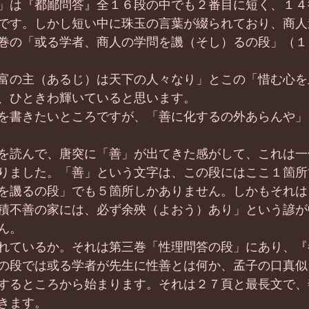
」は『都鄙問答』全１６段の中でも２番目に短く、１４
です。しかし短い中に珠玉の言葉が綴られており、商人
巻の「或る学者、商人の学問を譏（そし）るの段」（１
富の主（あるじ）は天下の人々なり」とこの「惜む心を
、ひときわ輝いていると思います。
を書きたいところですが、「善に化するの外あらんや」
を読んで、唐突に「善」が出てきた感がして、これは一
りました。「善」という文字は、この段にはここ１箇所
を譏るの段」でも５箇所しかありません。しかもそれは
積不善の家には、必ず余殃（よおう）あり」という諺が
ん。
れているか。それは第三巻「性理問答の段」にあり、『
の段では或る学者が先生に性善とは何か、孟子の口真似
するところから始まります。それは２７頁と最長文で、
きます。