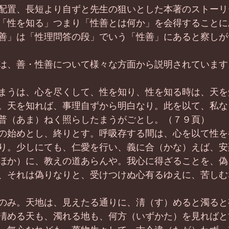
配置、長短より自ずと先生の狙いとした本著のストーリ
「性を知る」つまり「性善とは何か」を会得することに
善」は「性理問答の段」でいう「性善」にあると察しが
は、善・性善について様々な方面から説明されています
まうは、心を尽くして、性を知り、性を知る時は、天を
。天を知れば、事理自ずから明白なり。此を以て、私な
普（あま）ねく照らしたまうがごとし。（７９頁）
の始めとし、終りとす。呼吸存する間は、心を以て性を
り。少しにても、仁愛を行い、義に合（かな）えば、安
ほか）に、教えの道あらんや。我心に得ざることを、偽
、それは偽りなりと、受けつけぬ心有るゆえに、苦しむ
のみ。天地は、見えたる通りに、淸（す）めると濁ると
淸める天も、濁れる地も、何方（いずかた）を見ればと