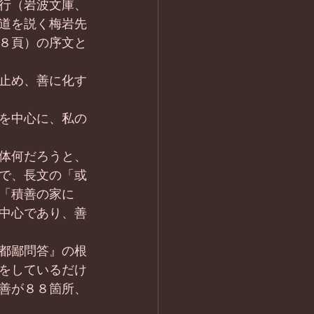
行（岩波文庫、
道を説く梅岩先
８頁）の序文と
止め、善に化す
を中心に、私の
体何だろうと、
で、長文の「或
「積善の家に
中心であり、善
都鄙問答』の根
をしているだけ
善が８８箇所、