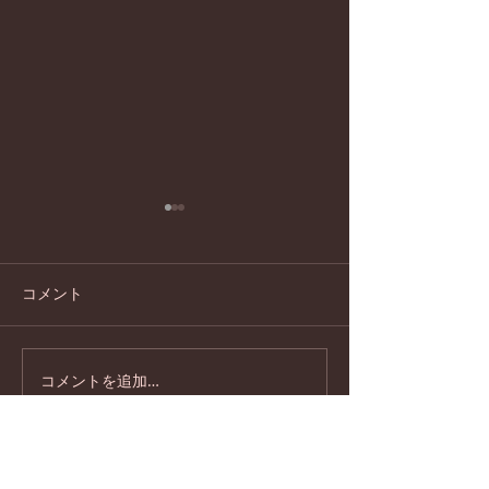
コメント
コメントを追加…
円覚寺の横田南嶺管長と
2024年１２月
のズーム対談
講座