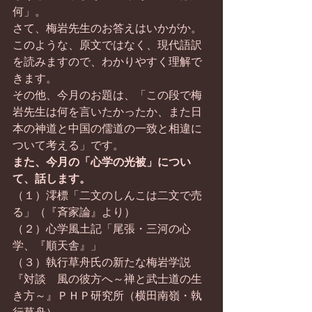
何」。
さて、梅岩先生のお答えはいかがか。
このような、原文ではなく、現代語訳
を読みますので、わかりやすく理解で
きます。
その他、今月のお題は、「この段で梅
岩先生は何を言いたかったか、また日
本の神道と中国の儒道の一致と相違に
ついて考える」です。
また、今月の「心学の光被」につい
て、話します。
（１）澪標「二文のしんこは二文で売
る」（『斉家論』より）
（２）心学風土記「尾張・三河の心
学、『順天舎』」
（３）執行草舟氏の新たな梅岩学説
『対談　風の彼方へ～禅と武士道の生
き方～』ＰＨＰ研究所（横田南嶺・執