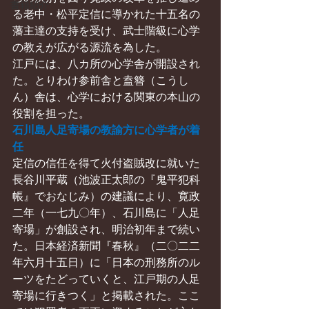
書籍紹介
る老中・松平定信に導かれた十五名の
藩主達の支持を受け、武士階級に心学
の教えが広がる源流を為した。
江戸には、八カ所の心学舎が開設され
た。とりわけ参前舎と盍簪（こうし
ん）舎は、心学における関東の本山の
役割を担った。
石川島人足寄場の教諭方に心学者が着
任
定信の信任を得て火付盗賊改に就いた
長谷川平蔵（池波正太郎の『鬼平犯科
帳』でおなじみ）の建議により、寛政
二年（一七九〇年）、石川島に「人足
寄場」が創設され、明治初年まで続い
た。日本経済新聞『春秋』（二〇二二
年六月十五日）に「日本の刑務所のル
ーツをたどっていくと、江戸期の人足
寄場に行きつく」と掲載された。ここ