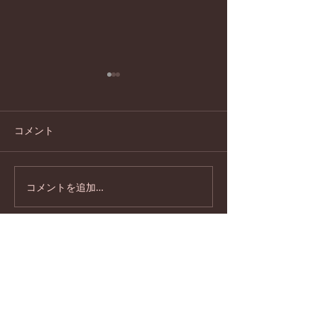
コメント
コメントを追加…
石門心学風土記 第４０
石門心学風土記
回 備中の国 敬明舎
回 山城の国 
梅岩と門弟たち
「永続的に栄える」
とは