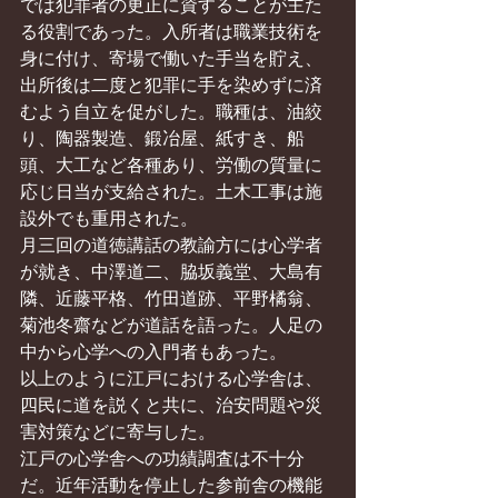
では犯罪者の更正に資することが主た
る役割であった。入所者は職業技術を
身に付け、寄場で働いた手当を貯え、
出所後は二度と犯罪に手を染めずに済
むよう自立を促がした。職種は、油絞
り、陶器製造、鍛冶屋、紙すき、船
頭、大工など各種あり、労働の質量に
応じ日当が支給された。土木工事は施
設外でも重用された。
月三回の道徳講話の教諭方には心学者
が就き、中澤道二、脇坂義堂、大島有
隣、近藤平格、竹田道跡、平野橘翁、
菊池冬齋などが道話を語った。人足の
中から心学への入門者もあった。
以上のように江戸における心学舎は、
四民に道を説くと共に、治安問題や災
害対策などに寄与した。
江戸の心学舎への功績調査は不十分
だ。近年活動を停止した参前舎の機能