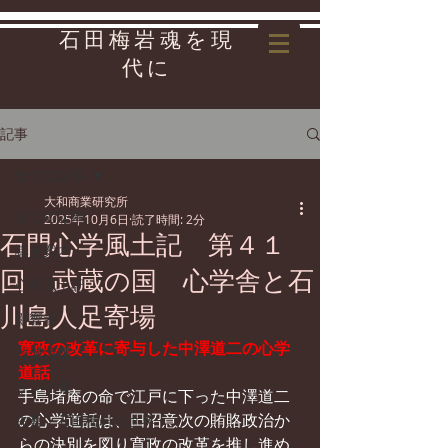
石田梅岩魂を現
代に
記事
全ての記事
大和商業研究所
全ての記事
2025年10月6日
読了時間: 2分
石門心学風土記 第４１
講座案内
回 武蔵の国 心学舎と石
心学風土記
川島人足寄場
影響者
寛政の改革に寄与した中澤道二の心学
地域情報
道話
リンク集
手島堵庵の命で江戸に下った中澤道二
の心学道話は、田沼意次の賄賂政治か
先哲・石田梅岩の世界
らの決別を図り寛政の改革を推し進め