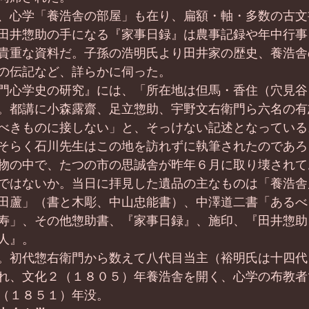
、心学「養浩舎の部屋」も在り、扁額・軸・多数の古文
田井惣助の手になる『家事日録』は農事記録や年中行事
貴重な資料だ。子孫の浩明氏より田井家の歴史、養浩舎
の伝記など、詳らかに伺った。
門心学史の研究』には、「所在地は但馬・香住（穴見谷
。都講に小森露齋、足立惣助、宇野文右衛門ら六名の有
べきものに接しない」と、そっけない記述となっている
そらく石川先生はこの地を訪れずに執筆されたのであろ
物の中で、たつの市の思誠舎が昨年６月に取り壊されて
ではないか。当日に拝見した遺品の主なものは「養浩舎
田蘆」（書と木彫、中山忠能書）、中澤道二書「あるべ
寿」、その他惣助書、『家事日録』、施印、『田井惣助
人』。
。初代惣右衛門から数えて八代目当主（裕明氏は十四代
れ、文化２（１８０５）年養浩舎を開く、心学の布教者
（１８５１）年没。