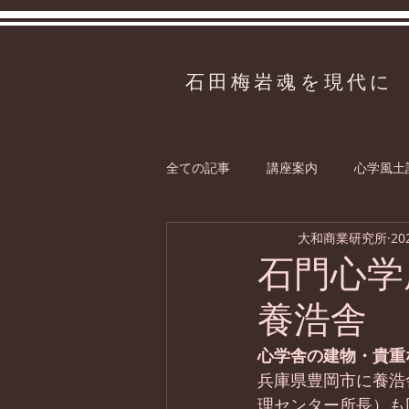
石田梅岩魂を現代に
全ての記事
講座案内
心学風土
大和商業研究所
20
石門心
養浩舎
心学舎の建物・貴重
兵庫県豊岡市に養浩
理センター所長）も