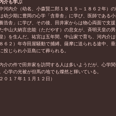
内介も学ぶ
中河内介（幼名、小森賢二郎１８１５～１８６２年）の
は幼少期に豊岡の心学「含章舎」に学び、医師である小
養浩舎」に学び、その後、田井家からは物心両面で支援
た中山大納言忠能（ただやす）の息女が、斉明天皇の男
皇）を生んだ。祐宮は五年間、中山家で育ち、河内介は
８６２）年寺田屋騒動で捕縛。薩摩に送られる途中、垂
に投じられ小豆島にて葬られる。
内介の件で田井家を訪問する人は多いようだが、心学関
。心学の光被が但馬の地でも燦然と輝いている。
２０１７年１１月１２日）