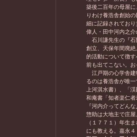
築後二百年の母屋に
りわけ養浩舎創始の
細に記録されており
偉人・田中河内之介
　石川謙先生の『石
創立、天保年間廃絶
的活動について徴す
前も出てこない。お
　江戸期の心学舎建
るのは養浩舎が唯一
上河淇水書）、「渓
和庵書「知者楽仁者
『河内介ってどんな
惣助は大地主で庄屋
（１７７１）年生ま
にも教える。嘉永４