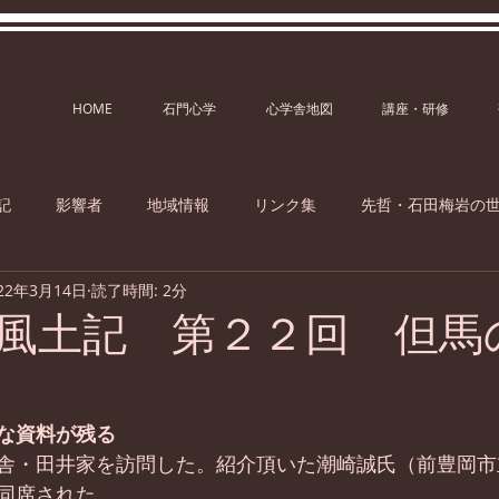
HOME
石門心学
心学舎地図
講座・研修
記
影響者
地域情報
リンク集
先哲・石田梅岩の
22年3月14日
読了時間: 2分
学風土記 第２２回 但
な資料が残る
舎・田井家を訪問した。紹介頂いた潮崎誠氏（前豊岡市
同席された。