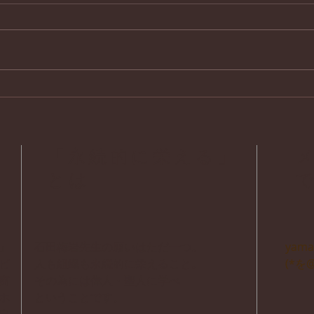
石門心学風土記 第４１回
石門
武蔵の国 心学舎と石川島人
備中
足寄場
に
「永続的に栄える」
とは
」
石田梅岩先生の願いはただ一つ。
yama
ビ
人も組織も永続的に栄えること。
(*を
商
その為には偉人・聖人に学べ
ホ
ということです。
自