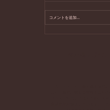
コメントを追加…
石門心学風土記 第４２回
山城の国 半兵衛麩
石田梅岩魂を現代
このサイト「石田梅岩魂を現代に
は石田梅岩に関する情報を自分の
ジネスに活用して頂くために大和
業研究所が提供しています。この
ームページで梅岩の真髄に触れ、