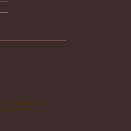
心学風土記 第４０回
の国 敬明舎
メールはこちらま
で
to358*hotmail.co.jp
@に変えてください)