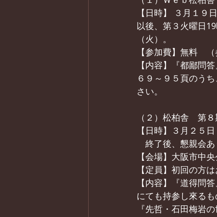
【日時】 ３月１９日
以後、第３火曜日1
（火）。
【参加費】無料　（
【内容】『都鄙問答
６９～９５頁のうち
さい。
（２）松柏舎　第８
【日時】３月２５日（
　終了後、懇親会あ
【会場】大阪市中央
【定員】初回の方は
【内容】『道得問答
にても持参し來るも
『先哲・石田梅岩の