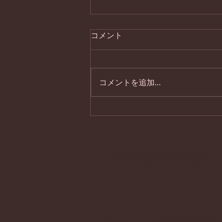
コメント
コメントを追加…
石田梅岩の真髄と現代に伝承
される石門心学（修正版）
石田梅岩魂を現代
このサイト「石田梅岩魂を現代に