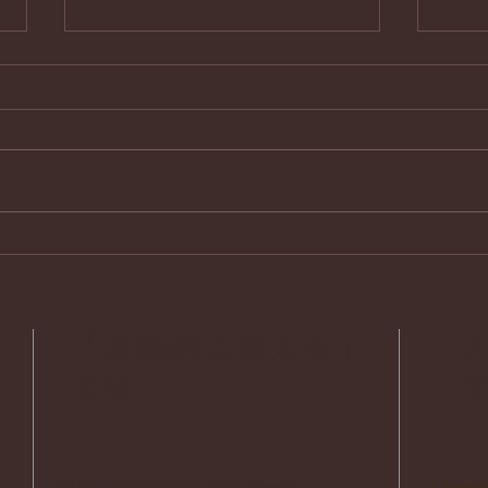
松柏舎7月30日『石門心学風
『石
土記八十』発刊記念会
哲・
ぐ講
き」
に
「永続的に栄える」
とは
」
石田梅岩先生の願いはただ一つ。
yama