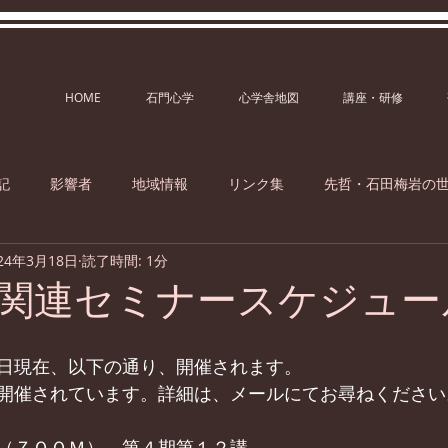
HOME
石門心学
心学舎地図
講座・研修
記
影響者
地域情報
リンク集
先哲・石田梅岩の
24年3月18日
読了時間: 1分
関連セミナースケジュー
日現在、以下の通り、開催されます。
開催されています。詳細は、メールにてお尋ねください
（ＺＯＯＭ）　第４期第１２講