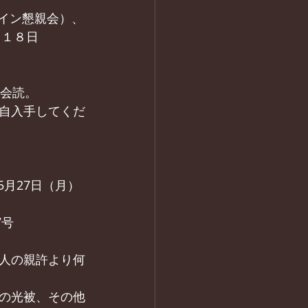
ライン懇親会）、
月１８日
の会読。
自入手してくだ
5月27日（月）
7号
人の親許より何
の光被、その他