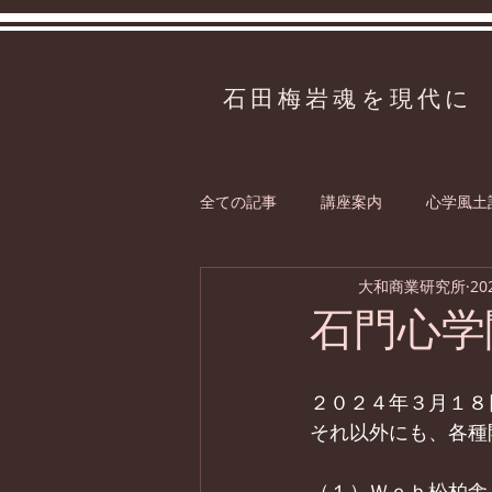
石田梅岩魂を現代に
全ての記事
講座案内
心学風土
大和商業研究所
20
石門心学
２０２４年３月１８
それ以外にも、各種
（１）Ｗｅｂ松柏舎