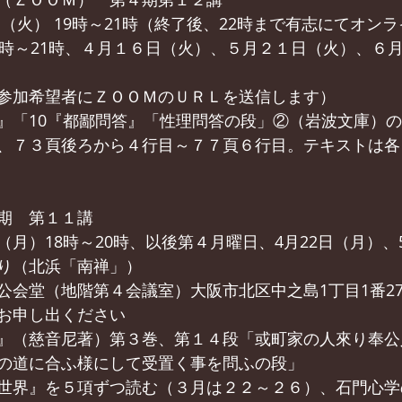
（火） 19時～21時（終了後、22時まで有志にてオン
9時～21時、４月１６日（火）、５月２１日（火）、６
参加希望者にＺＯＯＭのＵＲＬを送信します）
』「10『都鄙問答』「性理問答の段」②（岩波文庫）
、７３頁後ろから４行目～７７頁６行目。テキストは各
期　第１１講
月）18時～20時、以後第４月曜日、4月22日（月）、
り（北浜「南禅」）
公会堂（地階第４会議室）大阪市北区中之島1丁目1番2
お申し出ください
』（慈音尼著）第３巻、第１４段「或町家の人來り奉公
の道に合ふ様にして受置く事を問ふの段」
世界』を５項ずつ読む（３月は２２～２６）、石門心学