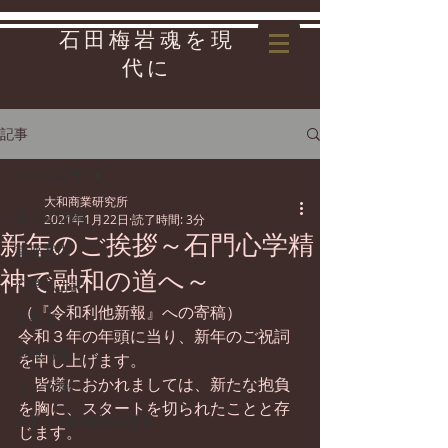
石田梅岩魂を現
代に
記事
全ての記事
大和商業研究所
全ての記事
2021年1月22日
読了時間: 3分
新年のご挨拶～石門心学精
講座案内
神で融和の道へ～
心学風土記
（『令和利他新報』への寄稿）
影響者
令和３年の年頭に当り、新年のご祝詞
地域情報
を申し上げます。
　皆様におかれましては、新たな抱負
リンク集
を胸に、スタートを切られたことと存
先哲・石田梅岩の世界
じます。