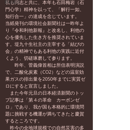
書籍紹介
私も同志と共に、本年も石田梅岩（石
門心学）精神を以って、「解行一如、
知行合一」の達成を念じています。
当紙発刊の環境社会新聞社は一昨年よ
り『令和利他新報』と改名し、利他の
心を優先した生き方を推奨されていま
す。堤九十生社主の主宰する「結びの
会」の精神でもある利他の実践に近付
くよう、切磋琢磨して参ります。
　　昨年、菅義偉首相は所信表明演説
で、二酸化炭素（CO2）などの温室効
果ガスの排出量を2050年までに実質ゼ
ロにすると宣言しました。
　また今年元旦の日本経済新聞のトッ
プ記事は「第４の革命　カーボンゼ
ロ」であり、我が国も本格的に環境問
題に挑戦する機運が満ちてきたと慶賀
するところです。
　昨今の全地球規模での自然災害の多