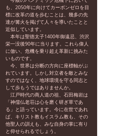
　今般のパンデミック危機下において
も、2050年に向けてカーボンゼロを目
標に改革の道を歩むことは、幾多の先
達が篝火を掲げて人々を導いたことと
近似しています。
　本年は聖徳太子1400年御遠忌、渋沢
栄一没後90年に当ります。これら偉人
に倣い、危機を乗り超え革新に挑みた
いものです。
　今、世界は分断の方向に座標軸がぶ
れています。しかし対立者を敵とみな
すのではなく、地球環境を守る同志と
して歩もうではありませんか。
　江戸時代の商人道の祖、石田梅岩は
「神儒仏老荘は心を磨く研ぎ草であ
る」と語っています。今に在世であれ
ば、キリスト教もイスラム教も、その
他聖人の訓えも、みな自身の掌に有り
と仰せられるでしょう。