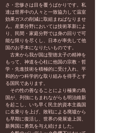
さ・悲惨さは目を覆うばかりです。私
達は世界中の人々と一致協力して温室
効果ガスの削減に取組まねばなりませ
ん。産業分野においては技術革新によ
り、民間・家庭分野では身の回りで可
能な限りを尽くし、日本が率先して他
国のお手本になりたいものです。
　古来から我が国は聖徳太子の精神を
もって、神道を心柱に他国の宗教・哲
学・先進技術を積極的に受け入れ、平
和的かつ科学的な取り組みを得手とす
る国民であります。
　その性の善なることにより極東の島
国が、列強にもまれながらも明治維新
を起こし、いち早く民主的資本主義国
に名乗りを上げ、敗戦による廃墟から
も早期に復活し、世界の発展途上国、
新興国に勇気を与え続けました。