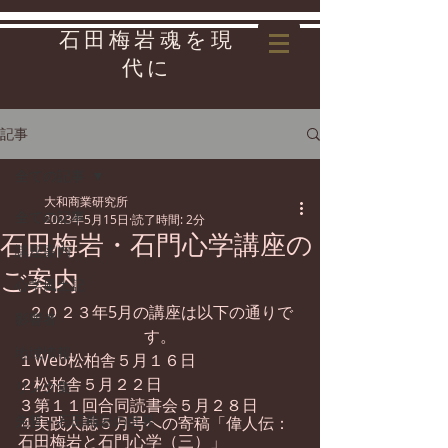
石田梅岩魂を現
代に
記事
全ての記事
大和商業研究所
全ての記事
2023年5月15日
読了時間: 2分
石田梅岩・石門心学講座の
講座案内
ご案内
心学風土記
２０２３年5月の講座は以下の通りで
影響者
す。
地域情報
１Web松柏舎５月１６日
２松柏舎５月２２日
リンク集
３第１１回合同読書会５月２８日
先哲・石田梅岩の世界
４実践人誌５月号への寄稿「偉人伝：
石田梅岩と石門心学（三）」