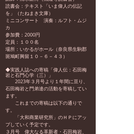
読書会：テキスト「いま偉人の伝記
を」（たねまき文庫）
ミニコンサート　演奏：ルフト・ムジ
カ
参加費：2000円
定員：１００名
場所：いかるがホール（奈良県生駒郡
斑鳩町興留１０－６－４３）
◆実践人誌への寄稿「偉人伝：石田梅
岩と石門心学（三）」
　　2023年３月号より１年間に亘り、
石田梅岩と門弟達の活動を寄稿してい
ます。
　　これまでの寄稿は以下の通りで
す。
　　「大和商業研究所」のＨＰにアッ
プしていく予定です。
３月号　偉大なる革新者・石田梅岩、