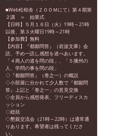
書籍紹介
■Web松柏舎（ＺＯＯＭにて）第４期第
２講　＝　始業式
【日時】５月１６日（火）19時～21時
以後、第３火曜日19時～21時
【参加費】無料　
【内容】『都鄙問答』（岩波文庫）会
読、予め一読し感想を述べあいます。
「４商人の道を問の段」、「５播州の
人、学問の事を問の段」
◇『都鄙問答』（巻之一）の概説
◇小部屋に分かれて少人数で『都鄙問
答』上記と「巻之一」の意見交換  
◇全員から感想発表、フリーディスカ
ッション  
◇総括  
◇懇親交流会（21時～22時）は通常通
りあります。希望者は残ってくださ
い。 