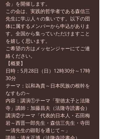
会」を開催します。
この会は、実践的哲学者である森信三
先生に学ぶ人々の集いです。以下の団
体に属するメンバーから申込がありま
す。全国から集っていただけますこと
を嬉しく思います。
ご希望の方はメッセンジャーにてご連
絡ください。
【概要】
日時：5月28日（日）12時30分～17時
30分
テーマ：以和為貴～日本民族の根幹を
なすもの～
内容：講演①テーマ「聖徳太子と法隆
寺」講師：加藤昌夫（法隆寺読書会）
講演②テーマ「代表的日本人・石田梅
岩～西晋一郎先生・森信三先生・寺田
一清先生の顕彰を通じて～」
講師：清水正博（法隆寺読書会）