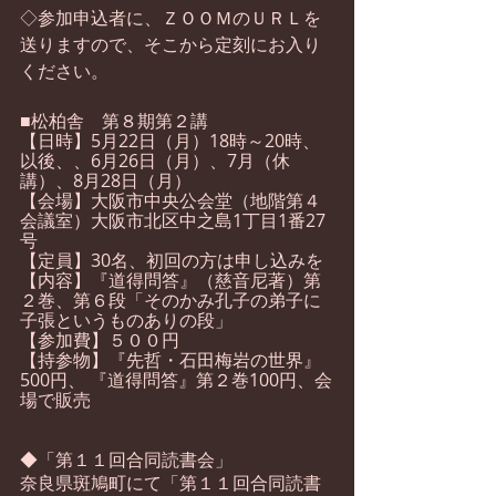
◇参加申込者に、ＺＯＯＭのＵＲＬを
送りますので、そこから定刻にお入り
ください。
■松柏舎　第８期第２講　
【日時】5月22日（月）18時～20時、
以後、、6月26日（月）、7月（休
講）、8月28日（月）
【会場】大阪市中央公会堂（地階第４
会議室）大阪市北区中之島1丁目1番27
号
【定員】30名、初回の方は申し込みを
【内容】『道得問答』（慈音尼著）第
２巻、第６段「そのかみ孔子の弟子に
子張というものありの段」
【参加費】５００円
【持参物】『先哲・石田梅岩の世界』
500円、 『道得問答』第２巻100円、会
場で販売
◆「第１１回合同読書会」
奈良県斑鳩町にて「第１１回合同読書