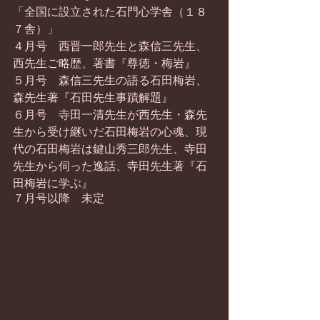
「全国に設立された石門心学舎（１８
７舎）」
４月号　西晋一郎先生と森信三先生、
西先生ご略歴、著書『尊徳・梅岩』
５月号　森信三先生の語る石田梅岩、
森先生著『石田先生事蹟解題』
６月号　寺田一清先生が西先生・森先
生から受け継いだ石田梅岩の心魂、現
代の石田梅岩は鍵山秀三郎先生、寺田
先生から伺った逸話、寺田先生著『石
田梅岩に学ぶ』
７月号以降　未定