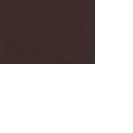
「永続的に栄える」
とは
石田梅岩先生の願いはただ一つ。
人も組織も永続的に栄えること。
その為には偉人・聖人に学べ
ということです。
先生の著書『都鄙問答』『斉家論』
で、
その思いが各所に出てきます。
一例
「商人の道を知らざる者は、貪ること
を勉めて家を亡ぼす。商人の道を知れ
ば、欲心を離れて仁心を以って勉め道
に合(かの)うて栄えるを学問の徳と