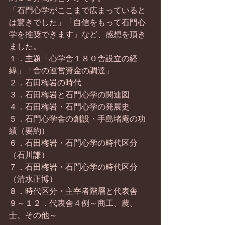
書籍紹介
「石門心学がここまで広まっていると
は驚きでした」「自信をもって石門心
学を推奨できます」など、感想を頂き
ました。
１．主題「心学舎１８０舎設立の経
緯」「舎の運営資金の調達」
２．石田梅岩の時代
３．石田梅岩と石門心学の関連図
４．石田梅岩・石門心学の発展史
５．石門心学舎の創設・手島堵庵の功
績（要約）
６．石田梅岩・石門心学の時代区分
（石川謙）
７．石田梅岩・石門心学の時代区分
（清水正博）
８．時代区分・主宰者階層と代表舎
９～１２．代表舎４例～商工、農、
士、その他～