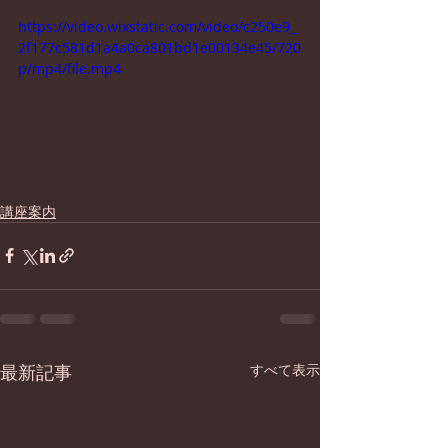
https://video.wixstatic.com/video/c250e9_
2f177c581d1a4a0ca801bd1e00134e45/720
p/mp4/file.mp4
講座案内
最新記事
すべて表示