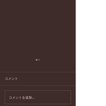
コメント
コメントを追加…
円覚寺の横田南嶺管長と
2024年１２月
のズーム対談
講座