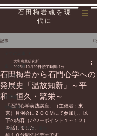
石田梅岩魂を現
代に
記事
全ての記事
大和商業研究所
全ての記事
2023年10月20日
読了時間: 1分
石田梅岩から石門心学への
講座案内
発展史「温故知新」～平
心学風土記
和・恒久・繁栄～
影響者
「石門心学実践講座」（主催者：東
地域情報
京）月例会にＺＯＯＭにて参加し、以
リンク集
下の内容（パワーポイント１～１２）
を話しました。
先哲・石田梅岩の世界
約１０分間のビデオです。