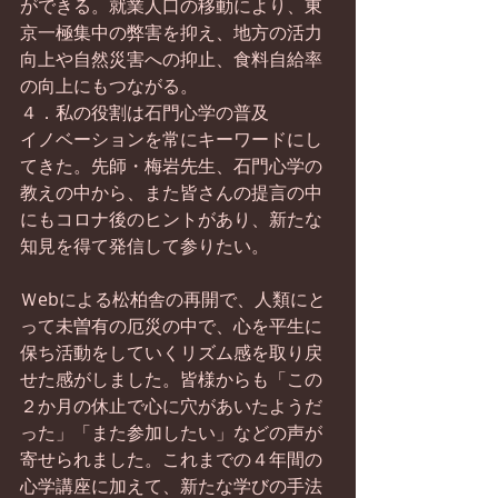
ができる。就業人口の移動により、東
京一極集中の弊害を抑え、地方の活力
向上や自然災害への抑止、食料自給率
の向上にもつながる。
４．私の役割は石門心学の普及
イノベーションを常にキーワードにし
てきた。先師・梅岩先生、石門心学の
教えの中から、また皆さんの提言の中
にもコロナ後のヒントがあり、新たな
知見を得て発信して参りたい。
Ｗebによる松柏舎の再開で、人類にと
って未曽有の厄災の中で、心を平生に
保ち活動をしていくリズム感を取り戻
せた感がしました。皆様からも「この
２か月の休止で心に穴があいたようだ
った」「また参加したい」などの声が
寄せられました。これまでの４年間の
心学講座に加えて、新たな学びの手法