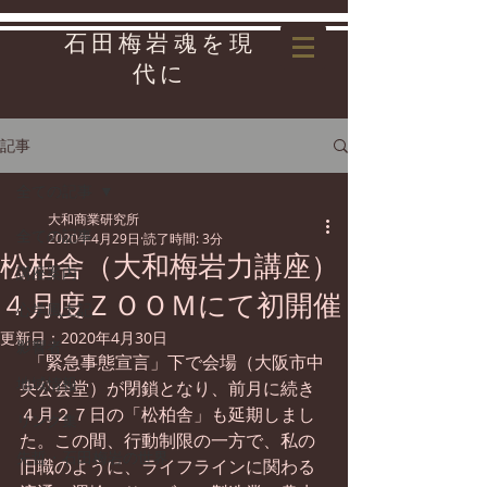
石田梅岩魂を現
代に
記事
全ての記事
大和商業研究所
全ての記事
2020年4月29日
読了時間: 3分
松柏舎（大和梅岩力講座）
講座案内
４月度ＺＯＯＭにて初開催
心学風土記
更新日：
2020年4月30日
影響者
  「緊急事態宣言」下で会場（大阪市中
地域情報
央公会堂）が閉鎖となり、前月に続き
４月２７日の「松柏舎」も延期しまし
リンク集
た。この間、行動制限の一方で、私の
先哲・石田梅岩の世界
旧職のように、ライフラインに関わる