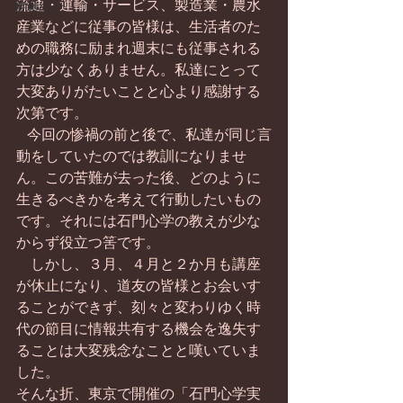
流通・運輸・サービス、製造業・農水
書籍紹介
産業などに従事の皆様は、生活者のた
めの職務に励まれ週末にも従事される
方は少なくありません。私達にとって
大変ありがたいことと心より感謝する
次第です。
   今回の惨禍の前と後で、私達が同じ言
動をしていたのでは教訓になりませ
ん。この苦難が去った後、どのように
生きるべきかを考えて行動したいもの
です。それには石門心学の教えが少な
からず役立つ筈です。
　しかし、３月、４月と２か月も講座
が休止になり、道友の皆様とお会いす
ることができず、刻々と変わりゆく時
代の節目に情報共有する機会を逸失す
ることは大変残念なことと嘆いていま
した。
そんな折、東京で開催の「石門心学実