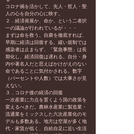
コロナ禍を活かして、先人・哲人・聖
人の心を自分の心に映す。
２．経済発展か、命か、という二者択
一の議論が行われているが・・・
まずは命を救う。自粛を徹底すれば、
早期に経済は回復する。緩い規制では
感染者は止まらず、「緊急事態」は長
期化し、経済回復は遅れる。自分・身
内や著名人だと思えばかけがえのない
命であることに気付かされる。数字
（パーセントや人数）では大事さが見
えない。
３．コロナ後の経済の回復
一次産業に力点を置くよう国の政策を
変えるべきだ。農林水産業に製造業・
流通業をミックスした六次産業化のモ
デルも多数ある。地方は空屋が多く地
代・家賃が低く、自給自足に近い生活