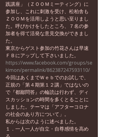
践講座」（ＺＯＯＭミーティング）に
参加し、これに刺激を受け、松柏舎も
ＺＯＯＭを活用しようと思い至りまし
た。呼びかけをしたところ、
７名の参
加者を得て活発な意見交換ができまし
た。
東京からゲスト参加の竹花さんは早速
ＦＢにアップして下さいました。
https://www.facebook.com/groups/se
kimon/permalink/862387247593110/
今回はあくまでＷｅｂでのお試しで、
正規の「第４期第１２講」ではないの
で『都鄙問答』の輪読は行わず、ディ
スカッションの時間を多くとることに
しました。テーマは「アフターコロナ
の社会のあり方について」。
私からは次のように述べました。
１．一人一人が自立・自尊感情を高め
る