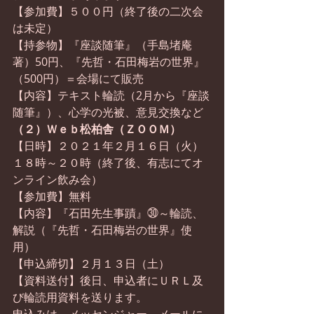
【参加費】５００円（終了後の二次会
は未定）
【持参物】『座談随筆』（手島堵庵
著）50円、『先哲・石田梅岩の世界』
（500円）＝会場にて販売
【内容】テキスト輪読（2月から『座談
随筆』）、心学の光被、意見交換など
（２）Ｗｅｂ松柏舎（ＺＯＯＭ）
【日時】２０２１年２月１６日（火）
１８時～２０時（終了後、有志にてオ
ンライン飲み会）
【参加費】無料
【内容】『石田先生事蹟』㉚～輪読、
解説（『先哲・石田梅岩の世界』使
用） 
【申込締切】２月１３日（土）
【資料送付】後日、申込者にＵＲＬ及
び輪読用資料を送ります。