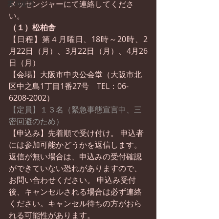
書籍紹介
メッセンジャーにて連絡してくださ
い。
（１）松柏舎
【日程】第４月曜日、18時～20時、2
月22日（月）、3月22日（月）、4月26
日（月）
【会場】大阪市中央公会堂（大阪市北
区中之島1丁目1番27号　TEL：06-
6208-2002）
【定員】１３名（緊急事態宣言中、三
密回避のため）
【申込み】先着順で受け付け。 申込者
には参加可能かどうかを返信します。
返信が無い場合は、申込みの受付確認
ができていない恐れがありますので、
お問い合わせください。 申込み受付
後、キャンセルされる場合は必ず連絡
ください。キャンセル待ちの方がおら
れる可能性があります。 