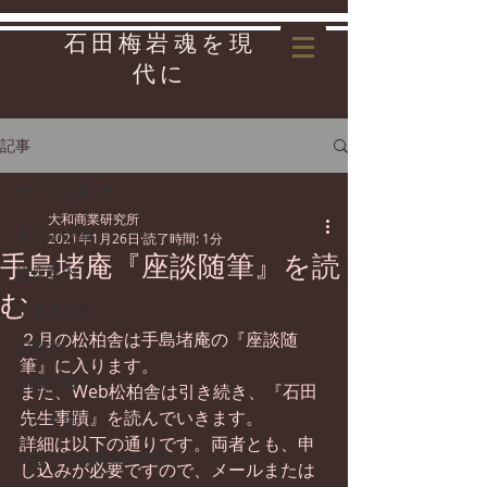
石田梅岩魂を現
代に
記事
全ての記事
大和商業研究所
全ての記事
2021年1月26日
読了時間: 1分
手島堵庵『座談随筆』を読
講座案内
む
心学風土記
２月の松柏舎は手島堵庵の『座談随
影響者
筆』に入ります。
地域情報
また、Web松柏舎は引き続き、『石田
先生事蹟』を読んでいきます。
リンク集
詳細は以下の通りです。両者とも、申
先哲・石田梅岩の世界
し込みが必要ですので、メールまたは