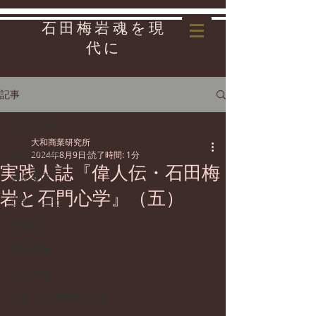
石田梅岩魂を現
代に
記事
全ての記事
大和商業研究所
全ての記事
2024年8月9日
読了時間: 1分
実践人誌『偉人伝・石田梅
講座案内
岩と石門心学』（五）
心学風土記
影響者
地域情報
リンク集
先哲・石田梅岩の世界