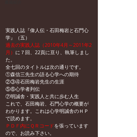
書籍紹介
実践人誌『偉人伝・石田梅岩と石門心
学』（五）
過去の実践人誌（2010年4月～2011年2
月）
に７回、22頁に亘り、執筆しまし
た。
全七回のタイトルは次の通りです。
①森信三先生の語る心学への期待
②③④石田梅岩先生の生涯
⑤⑥心学者列伝
⑦明誠舎・実践人と共に歩む人生
これで、石田梅岩、石門心学の概要が
わかります。これは心学明誠舎のＨＰ
で読めます
。
ＰＤＦ内にＱＲコード
を張っています
ので、お読み下さい。