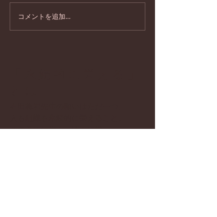
コメントを追加…
『石門心学風土記８０～
『石門心学風土
～先哲・石田梅岩の教え
～先哲・石田梅
を受け継ぐ講舎を訪ねて
を受け継ぐ講舎
～』「あとがき」より
～』目次
「永続的に栄える」
とは
石田梅岩先生の願いはただ一つ。
人も組織も永続的に栄えること。
その為には偉人・聖人に学べ
ということです。
先生の著書『都鄙問答』『斉家論』
で、
その思いが各所に出てきます。
一例
「商人の道を知らざる者は、貪ること