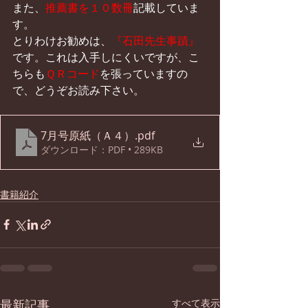
また、
推薦書を１０数冊
記載していま
す。
とりわけお勧めは、
『石田先生事蹟』
です。これは入手しにくいですが、こ
ちらも
ＱＲコード
を張っていますの
で、どうぞお読み下さい。
7月号原紙（Ａ４）
.pdf
ダウンロード：PDF • 289KB
書籍紹介
最新記事
すべて表示