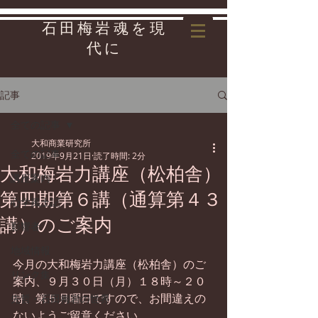
石田梅岩魂を現
代に
記事
全ての記事
大和商業研究所
全ての記事
2019年9月21日
読了時間: 2分
大和梅岩力講座（松柏舎）
講座案内
第四期第６講（通算第４３
心学風土記
講）のご案内
影響者
地域情報
今月の大和梅岩力講座（松柏舎）のご
リンク集
案内、９月３０日（月）１８時～２０
時、第５月曜日ですので、お間違えの
先哲・石田梅岩の世界
ないようご留意ください。