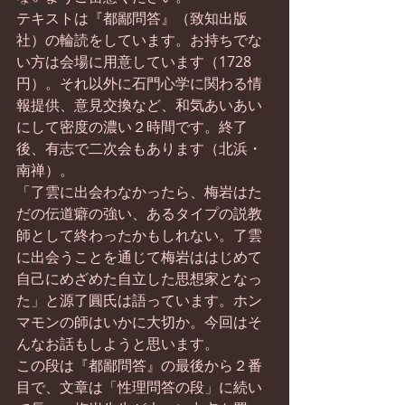
書籍紹介
テキストは『都鄙問答』（致知出版
社）の輪読をしています。お持ちでな
い方は会場に用意しています（1728
円）。それ以外に石門心学に関わる情
報提供、意見交換など、和気あいあい
にして密度の濃い２時間です。終了
後、有志で二次会もあります（北浜・
南禅）。
「了雲に出会わなかったら、梅岩はた
だの伝道癖の強い、あるタイプの説教
師として終わったかもしれない。了雲
に出会うことを通じて梅岩ははじめて
自己にめざめた自立した思想家となっ
た」と源了圓氏は語っています。ホン
マモンの師はいかに大切か。今回はそ
んなお話もしようと思います。
この段は『都鄙問答』の最後から２番
目で、文章は「性理問答の段」に続い