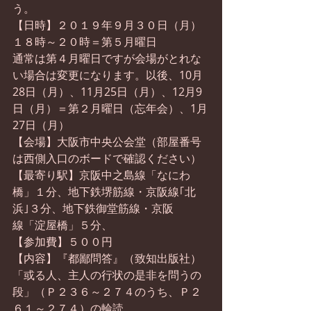
う。
【日時】２０１９年９月３０日（月）
１８時～２０時＝第５月曜日
通常は第４月曜日ですが会場がとれな
い場合は変更になります。以後、10月
28日（月）、11月25日（月）、12月9
日（月）＝第２月曜日（忘年会）、1月
27日（月）
【会場】大阪市中央公会堂（部屋番号
は西側入口のボードで確認ください）
【最寄り駅】京阪中之島線「なにわ
橋」１分、地下鉄堺筋線・京阪線｢北
浜｣３分、地下鉄御堂筋線・京阪
線「淀屋橋」５分、
【参加費】５００円
【内容】『都鄙問答』（致知出版社）
「或る人、主人の行状の是非を問うの
段」（Ｐ２３６～２７４のうち、Ｐ２
６１～２７４）の輪読。