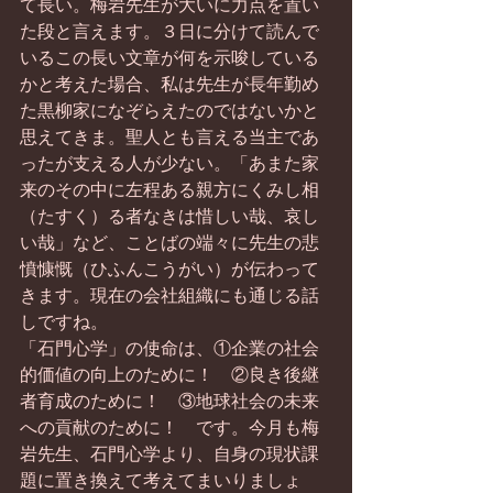
て長い。梅岩先生が大いに力点を置い
た段と言えます。３日に分けて読んで
いるこの長い文章が何を示唆している
かと考えた場合、私は先生が長年勤め
た黒柳家になぞらえたのではないかと
思えてきま。聖人とも言える当主であ
ったが支える人が少ない。「あまた家
来のその中に左程ある親方にくみし相
（たすく）る者なきは惜しい哉、哀し
い哉」など、ことばの端々に先生の悲
憤慷慨（ひふんこうがい）が伝わって
きます。現在の会社組織にも通じる話
しですね。
「石門心学」の使命は、①企業の社会
的価値の向上のために！　②良き後継
者育成のために！　③地球社会の未来
への貢献のために！　です。今月も梅
岩先生、石門心学より、自身の現状課
題に置き換えて考えてまいりましょ