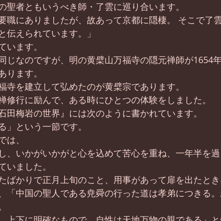
の聖者ともいうべき師・了雲に巡り合います。
要職にありましたが、故あって京都に隠棲。 そこで了
と伝えられています。」
ています。
同じなのですが、明の黄檗山万福寺の隠元禅師が1654
あります。
福寺を建立して弘めたのが黄檗宗であります。
禅修行に励んで、ある時にひとつの体験をしました。
石田梅岩の世界』には次のように書かれています。
る」という一節です。
では、
し、いかがいかがと心を込めて苦心を重ね、一年半を過
ていました。
たばかりで正月上旬のこと、用事があって扉を出たとき
、「中国の聖人である尭舜の行った道は孝弟につきる。
。
、上下に明確なもので、自性は天地万物の親である」と