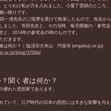
。とりわけ私が力を入れました、小栗了雲師のところ、
難い限りです。
に寺田一清先生のご指導を受けて執筆したもので、先生か
しました。寺田先生と、その当時、毎月開催の「参究会
文と、2014年の参究会の時のものです。
ただきます。
は何か？ | 臨済宗大本山　円覚寺 (
engakuji.or.jp
)
i.or.jp/blog/37094/
か？聞く者は何か？
の優れた思想家であります。
れていて、江戸時代の日本の思想には大きな影響を与え