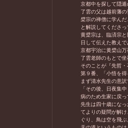
京都中を探して隠遁
了雲の父は越前藩の
檗宗の禅僧に学んだ
と解説してくださっ
黄檗宗は、臨済宗と
日して伝えた教えで
京都宇治に黄檗山万
了雲老師のもとで坐
そのことが『先哲・
第９番、「小悟を得
まず清水先生の意訳
「その後、日夜集中
病のため生家に戻っ
先生は四十歳になっ
てよりの疑問が解け
ぐり、鳥は空を飛ぶ
天の道というものは