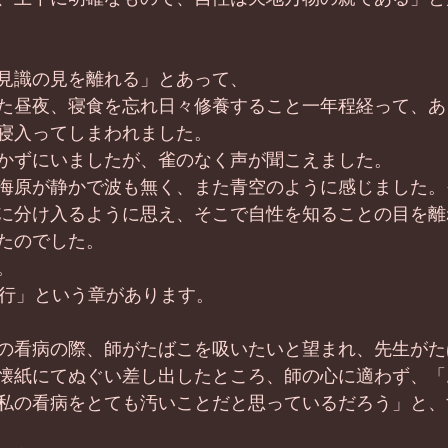
見識の見を離れる」とあって、
た昼夜、寝食を忘れ日々修養すること一年程経って、あ
寝入ってしまわれました。
かずにいましたが、雀のなく声が聞こえました。
海原が静かで波も無く、また青空のように感じました。
に分け入るように思え、そこで自性を知ることの目を離
たのでした。
。
修行」という章があります。
の看病の際、師がたばこを吸いたいと望まれ、先生がた
懐紙にてぬぐい差し出したところ、師の心に適わず、「
私の看病をとても汚いことだと思っているだろう」と、