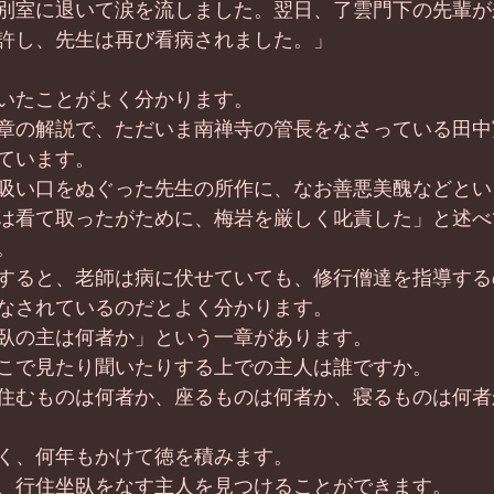
別室に退いて涙を流しました。翌日、了雲門下の先輩が
許し、先生は再び看病されました。」
いたことがよく分かります。
章の解説で、ただいま南禅寺の管長をなさっている田中
ています。
吸い口をぬぐった先生の所作に、なお善悪美醜などとい
は看て取ったがために、梅岩を厳しく叱責した」と述べ
。
すると、老師は病に伏せていても、修行僧達を指導する
なされているのだとよく分かります。
臥の主は何者か」という一章があります。
こで見たり聞いたりする上での主人は誰ですか。
住むものは何者か、座るものは何者か、寝るものは何者
く、何年もかけて徳を積みます。
、行住坐臥をなす主人を見つけることができます。