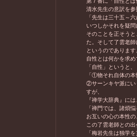
第７番に「自性とは
清水先生の意訳を参
「先生は三十五～六
いつしかそれを疑問
そのことを正そうと
た。そして了雲老師
というのであります
自性とは何かを求め
「自性」というと、
「①物それ自体の本
②サーンキヤ派にい
すが、
『禅学大辞典』には
「禅門では、諸煩悩
お互いの心の本性の
この了雲老師との出
「梅岩先生は独学を