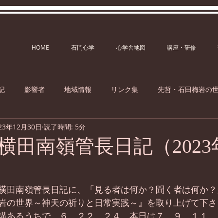
HOME
石門心学
心学舎地図
講座・研修
記
影響者
地域情報
リンク集
先哲・石田梅岩の
23年12月30日
読了時間: 5分
横田南嶺管長日記（2023
横田南嶺管長日記に、「見る者は何か？聞く者は何か？
岩の世界～神天の祈りと日常実践～』を取り上げて下さ
講あるうちで、６、２２、２４、本日は７、９、１１、