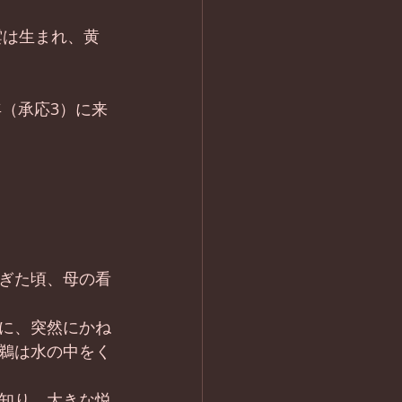
雲は生まれ、黄
年（承応3）に来
ぎた頃、母の看
に、突然にかね
鵜は水の中をく
知り、大きな悦