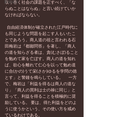
書籍紹介
取り巻く社会の課題を正すべく、「な
らぬことはならぬ」と言い続けていか
なければならない。 　
  自由経済体制が確立された江戸時代に
も同じような問題を起こす人もいたこ
とであろう。商人道の祖と言われる石
田梅岩は『都鄙問答』を著し、「商人
の道を知らざる者は、貪(むさぼ)ること
を勉めて家を亡ぼす。商人の道を知れ
ば、欲心を離れて仁心を以って勉め道
に合(かの)うて栄(さか)ゆるを学問の徳
とす」と警鐘を鳴らしている。 　一方
で、梅岩は「利益を得るは商人の道な
り」「商人の買利は士の禄に同じ」と
言って、利益を得ることを積極的に奨
励している。 要は、得た利益をどのよ
うに使うかという、その使い方を戒め
ているわけである。 　