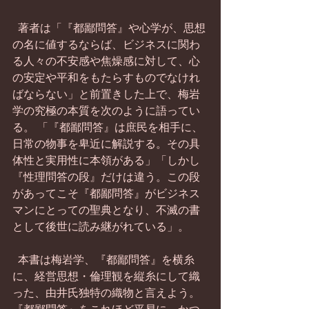
  著者は「『都鄙問答』や心学が、思想
の名に値するならば、ビジネスに関わ
る人々の不安感や焦燥感に対して、心
の安定や平和をもたらすものでなけれ
ばならない」と前置きした上で、梅岩
学の究極の本質を次のように語ってい
る。 「『都鄙問答』は庶民を相手に、
日常の物事を卑近に解説する。その具
体性と実用性に本領がある」「しかし
『性理問答の段』だけは違う。この段
があってこそ『都鄙問答』がビジネス
マンにとっての聖典となり、不滅の書
として後世に読み継がれている」。 
  本書は梅岩学、『都鄙問答』を横糸
に、経営思想・倫理観を縦糸にして織
った、由井氏独特の織物と言えよう。