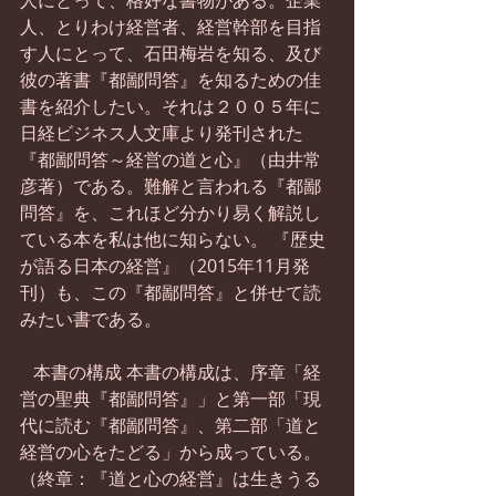
人にとって、格好な書物がある。企業
人、とりわけ経営者、経営幹部を目指
す人にとって、石田梅岩を知る、及び
彼の著書『都鄙問答』を知るための佳
書を紹介したい。それは２００５年に
日経ビジネス人文庫より発刊された
『都鄙問答～経営の道と心』（由井常
彦著）である。難解と言われる『都鄙
問答』を、これほど分かり易く解説し
ている本を私は他に知らない。 『歴史
が語る日本の経営』（2015年11月発
刊）も、この『都鄙問答』と併せて読
みたい書である。 
   本書の構成 本書の構成は、序章「経
営の聖典『都鄙問答』」と第一部「現
代に読む『都鄙問答』、第二部「道と
経営の心をたどる」から成っている。
（終章：『道と心の経営』は生きうる