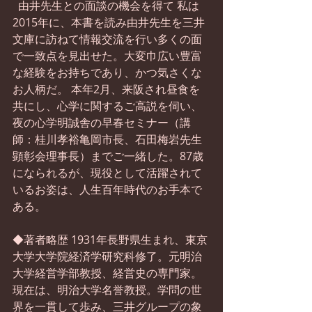
  由井先生との面談の機会を得て 私は
2015年に、本書を読み由井先生を三井
文庫に訪ねて情報交流を行い多くの面
で一致点を見出せた。大変巾広い豊富
な経験をお持ちであり、かつ気さくな
お人柄だ。 本年2月、来阪され昼食を
共にし、心学に関するご高説を伺い、
夜の心学明誠舎の早春セミナー（講
師：桂川孝裕亀岡市長、石田梅岩先生
顕彰会理事長）までご一緒した。87歳
になられるが、現役として活躍されて
いるお姿は、人生百年時代のお手本で
ある。 
◆著者略歴 1931年長野県生まれ、東京
大学大学院経済学研究科修了。元明治
大学経営学部教授、経営史の専門家。
現在は、明治大学名誉教授。学問の世
界を一貫して歩み、三井グループの象