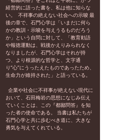
『都鄙問答』をこれほど平易に、かつ
経営的に語った書を、私は他に知らな
い。  不祥事の絶えない社会への示唆 最
後の章で、石門心学は「いまだに何ら
かの教訓・示唆を与えうるものだろう
か」という自問に対して、「教育勅語
や報徳運動は、戦後かえりみられなく
なりましたが、石門心学はそれが持
つ、より根源的な哲学と、文字通
り“心”にうったえたものであったため、
生命力が維持された」と語っている。 
  企業や社会に不祥事が絶えない現代に
おいて、石田梅岩の思想になじみ伝え
ていくことは、この『都鄙問答』を知
った者の使命である。 当書は私たちが
石門心学と共に歩むべき道に、大きな
勇気を与えてくれている。  