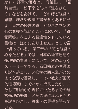
か）） 序章で著者は、『論語』、『福
翁自伝』、松下幸之助の『道をひら
く』などをあげて、「どれほど経営の
思想、理念や教訓の書が多くあるにせ
よ、日本の経営の道、ビジネスマンの
心の究極を説いたことにおいて、『都
鄙問答』をこえる普遍性をもっている
書物は、ほかにありません」とまで言
い切っている。 第二部の「道と経営の
心をたどる」では「日本の経営思想や
倫理観の変遷」について、次のような
ストーリーである。石田梅岩の生涯よ
り説き起こし、／心学の商人道がどの
ような形で普及し、／その教えが国民
的道徳観にまでいかに成長したか、／
そして明治から現代にいたるまでの経
営倫理の発展、／その底に流れるもの
を説き起こし、将来への展望を語って
いる。 