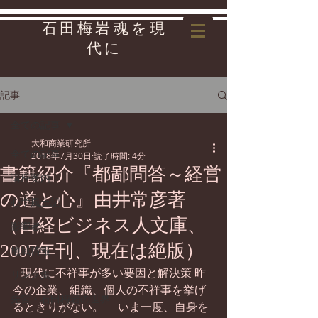
石田梅岩魂を現
代に
記事
全ての記事
大和商業研究所
全ての記事
2018年7月30日
読了時間: 4分
書籍紹介『都鄙問答～経営
講座案内
の道と心』由井常彦著
心学風土記
（日経ビジネス人文庫、
影響者
2007年刊、現在は絶版）
地域情報
   現代に不祥事が多い要因と解決策 昨
リンク集
今の企業、組織、個人の不祥事を挙げ
先哲・石田梅岩の世界
るときりがない。 　いま一度、自身を