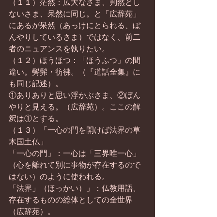
（１１）茫然：広大なさま、判然とし
ないさま、呆然に同じ。と「広辞苑」
にあるが呆然（あっけにとられる、ぼ
んやりしているさま）ではなく、前二
者のニュアンスを執りたい。
（１２）ほうほつ：「ほうふつ」の間
違い。髣髴・彷彿。（『道話全集』に
も同じ記述）。
①ありありと思い浮かぶさま、②ぼん
やりと見える。（広辞苑）。ここの解
釈は①とする。
（１３）「一心の門を開けば法界の草
木国土仏」
「一心の門」：一心は「三界唯一心」
（心を離れて別に事物が存在するので
はない）のように使われる。
「法界」（ほっかい）」：仏教用語、
存在するものの総体としての全世界
（広辞苑）。