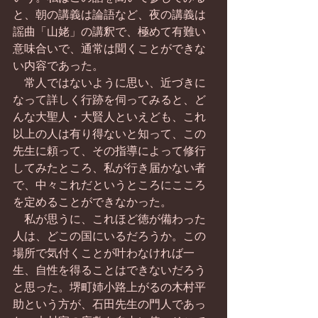
と、朝の講義は論語など、夜の講義は
謡曲「山姥」の講釈で、極めて有難い
意味合いで、通常は聞くことができな
い内容であった。
　常人ではないように思い、近づきに
なって詳しく行跡を伺ってみると、ど
んな大聖人・大賢人といえども、これ
以上の人は有り得ないと知って、この
先生に頼って、その指導によって修行
してみたところ、私が行き届かない者
で、中々これだというところにこころ
を定めることができなかった。
　私が思うに、これほど徳が備わった
人は、どこの国にいるだろうか。この
場所で気付くことが叶わなければ一
生、自性を得ることはできないだろう
と思った。堺町姉小路上がるの木村平
助という方が、石田先生の門人であっ