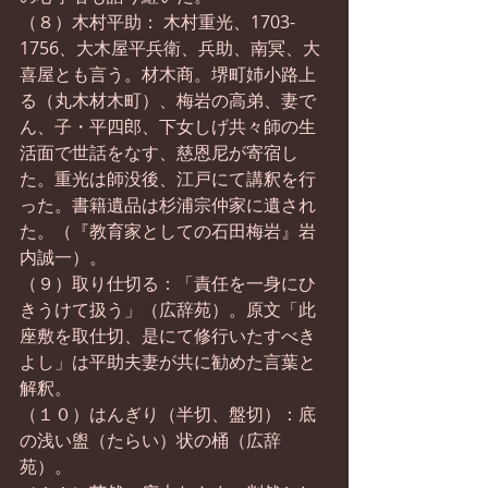
（８）木村平助： 木村重光、1703-
1756、大木屋平兵衛、兵助、南冥、大
喜屋とも言う。材木商。堺町姉小路上
る（丸木材木町）、梅岩の高弟、妻で
ん、子・平四郎、下女しげ共々師の生
活面で世話をなす、慈恩尼が寄宿し
た。重光は師没後、江戸にて講釈を行
った。書籍遺品は杉浦宗仲家に遺され
た。（『教育家としての石田梅岩』岩
内誠一）。
（９）取り仕切る：「責任を一身にひ
きうけて扱う」（広辞苑）。原文「此
座敷を取仕切、是にて修行いたすべき
よし」は平助夫妻が共に勧めた言葉と
解釈。
（１０）はんぎり（半切、盤切）：底
の浅い盥（たらい）状の桶（広辞
苑）。