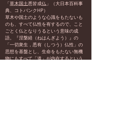
「
草木国土
悉皆成
仏
」（大日本百科事
典、コトバンクHP）
草木や国土のような心識をもたないも
のも、すべて仏性を有するので、こと
ごとく仏となりうるという意味の成
語。『涅槃経（ねはんぎよう）』の
「一切衆生，悉有（しつう）仏性」の
思想を基盤とし、生命をもたない無機
物にもすべて「道」が内在するという
道家の哲学を媒介として、六朝後期か
ら主張され始めた中国仏教独自の思想
であり、天台・華厳などで強調され
る。
（１４）仏法において：『都鄙問答』
「性理問答の段」（岩波文庫、87～88
頁）の次の言葉に同じ。
「仏氏にていはば、天台宗は止觀と云
う。眞言宗は阿字本不生と云う。禪宗
は本来の面目（めんもく）と云う。念