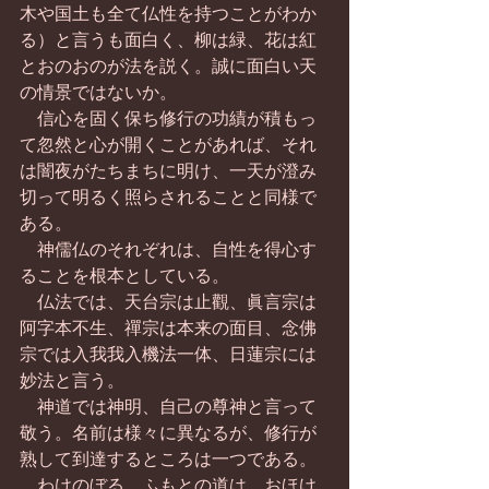
木や国土も全て仏性を持つことがわか
る）と言うも面白く、柳は緑、花は紅
とおのおのが法を説く。誠に面白い天
の情景ではないか。
　信心を固く保ち修行の功績が積もっ
て忽然と心が開くことがあれば、それ
は闇夜がたちまちに明け、一天が澄み
切って明るく照らされることと同様で
ある。
　神儒仏のそれぞれは、自性を得心す
ることを根本としている。
　仏法では、天台宗は止觀、眞言宗は
阿字本不生、禪宗は本来の面目、念佛
宗では入我我入機法一体、日蓮宗には
妙法と言う。
　神道では神明、自己の尊神と言って
敬う。名前は様々に異なるが、修行が
熟して到達するところは一つである。
　わけのぼる　ふもとの道は　おほけ