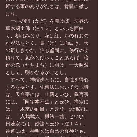
拜する事のありがたさは、骨髄に徹し
けり。
　一心の門（かど）を開けば、法界の
草木國土佛（注１３）といふも面白
く、柳はみどり、花は紅、おのれおの
れが法をとく、實（げ）に面白き、天
の氣しきかな。信心堅固に、修行の功
積りて、忽然とひらくことあらば、暗
夜の忽（たちまち）に明け、一天照然
として、明かなるがごとし。
　すべて、神儒佛ともに、自性を得心
するを要とす。先佛法において云ふ時
は、天台宗には、止觀といひ、眞言宗
には、「阿字本不生」と云ひ、禅宗に
は、「木來の面目」と云ひ、念佛宗に
は、「入我武入、機法一體」といひ、
日蓮宗には、妙法と云ひ（注１４）、
神道には、神明又は自己の尊神とも、