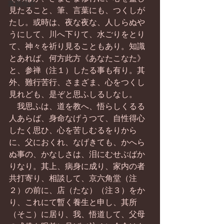
書籍紹介
見たること、筆、言葉にも、つくしが
たし。或時は、夜な夜な、人しらぬや
うにして、川へ下りて、水ごりをとり
て、神々を祈り見ることもあり。知識
とあれば、何方此方《あなたこなた》
と、参禅（注１）したる事も有り。其
外、難行苦行、さまざま、心をつくし
見れども、是ぞと思ふしるしなし。
　我思ふは、道を教へ、悟らしくるる
人あらば、身命なげうつて、自性得心
したく思ひ、心を苦しむるをりから
に、父におくれ、なげきても、かへら
ぬ事の、かなしさは、泪にむせぶばか
りなり。其上、病身に成り、家内の者
共打寄り、相談して、京六角堂（注
２）の前に、店（たな）（注３）をか
り、これにて暫く養生と申し、其所
（そこ）に居り、我、悟道して、父母