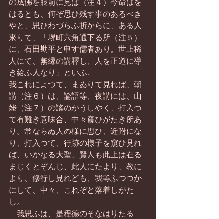
の成佛を眼前に見ば（注４）今命はを
はるとも、何ぞ思ひ残す事のあるべき
やと、思ひわづらふ折からに、ある人
來りて、「堺町六角通下る所（注５）
に、石田勘平と申す儒者あり。世上稀
人にて、無縁の講釋し、人を正道に導
き給ふ人なり」といふ。
我これによつて、まゐりて見れば、朝
講（注６）は、論語等、夜講には、山
姥（注７）の謠のかうしやく、打入つ
て有難き意味合、中々窺ひがたき所あ
り。常ならぬ人の様に思ひ、近附にな
り、打入つて、行跡の様子を窺ひ見れ
ば、いかなる大聖、賢人も此上は在る
まじくとぞんじ、此人にたより、教に
より、修行し見れども、我等ふつつか
にして、中々、これぞと落着しがた
し。
　我思ふは、是程德のそなはりたる