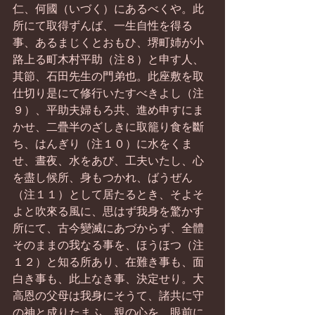
仁、何國（いづく）にあるべくや。此
所にて取得ずんば、一生自性を得る
事、あるまじくとおもひ、堺町姉が小
路上る町木村平助（注８）と申す人、
其節、石田先生の門弟也。此座敷を取
仕切り是にて修行いたすべきよし（注
９）、平助夫婦もろ共、進め申すにま
かせ、二疊半のざしきに取籠り食を斷
ち、はんぎり（注１０）に水をくま
せ、晝夜、水をあび、工夫いたし、心
を盡し候所、身もつかれ、ばうぜん
（注１１）として居たるとき、そよそ
よと吹來る風に、思はず我身を驚かす
所にて、古今變滅にあづからず、全體
そのままの我なる事を、ほうほつ（注
１２）と知る所あり、在難き事も、面
白き事も、此上なき事、決定せり。大
高恩の父母は我身にそうて、諸共に守
の神と成りたまふ、親の心を、眼前に