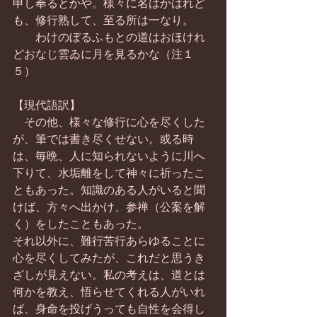
申し奉るとかや。樣々に名はかはれど
も、修行熟して、至る所は一なり。
　　わけのぼるふもとの道はおほけれ
どおなじ雲ゐに月を見るかな（注１
５）
【現代語訳】
　その他、様々な修行に心を尽くした
が、筆では書き尽くせない。或る時
は、毎晩、人に知られないように川へ
下りて、水垢離をして神々に祈ったこ
ともあった。知識のある人がいると聞
けば、方々へ出かけ、参禅（公案を解
く）をしたこともあった。
それ以外に、難行苦行あらゆることに
心を尽くしてみたが、これだと思うき
ざしが見えない。私の考えは、道とは
何かを教え、悟らせてくれる人がいれ
ば、身命を投げうっても自性を会得し