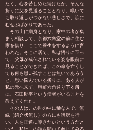
たく、心を苦しめた続けたが、そんな
折りに父を見送ることとなり、嘆いて
も取り返しがつかない悲しさで、涙に
むせぶばかりであった。
　その上に病身となり、家中の者が集
まり相談して、京都六角堂の前に住む
家を借り、ここで養生をするように言
われた。そこに居て、私は悟りに至っ
て、父母が成仏されている姿を眼前に
見ることができれば、この命を亡くし
ても何も思い残すことは無いであろう
と、思い悩んでいる折りに、ある人が
私の元へ来て、堺町六角通り下る所
に、石田勘平という儒者がいることを
教えてくれた。
　その人はこの世の中に稀な人で、無
縁（紹介状無し）の方にも講釈を行
い、人を正道に導きたいという方だと
いう。私はこの話を聞いて参じてみる