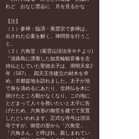
れど　おなじ雲ゐに　月を見るかな
【注】
（１）参禅：臨済・黄檗宗で参禅は、
出された公案を解く。禅問答を行うこ
と。
（２）六角堂：(紫雲山頂法寺ＨＰより)
「淡路島に漂着した如意輪観音像を念
持仏としていた聖徳太子は、用明天皇2
年（587）、四天王寺建立の材木を求
め、京都盆地を訪れました。太子が池
で身を清めるにあたり、念持仏を木に
掛けたところ動かなくなり、この地に
とどまって人々を救いたいと太子に告
げたため、六角形の御堂を建てて安置
したといわれます。正式な寺号は頂法
寺ですが、御堂の形から「六角堂」
「六角さん」と呼ばれ、親しまれてい