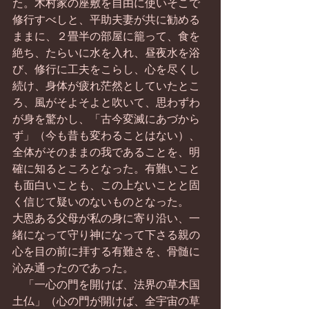
た。木村家の座敷を自由に使いそこで
修行すべしと、平助夫妻が共に勧める
ままに、２畳半の部屋に籠って、食を
絶ち、たらいに水を入れ、昼夜水を浴
び、修行に工夫をこらし、心を尽くし
続け、身体が疲れ茫然としていたとこ
ろ、風がそよそよと吹いて、思わずわ
が身を驚かし、「古今変滅にあづから
ず」（今も昔も変わることはない）、
全体がそのままの我であることを、明
確に知るところとなった。有難いこと
も面白いことも、この上ないことと固
く信じて疑いのないものとなった。
大恩ある父母が私の身に寄り沿い、一
緒になって守り神になって下さる親の
心を目の前に拝する有難さを、骨髄に
沁み通ったのであった。
　「一心の門を開けば、法界の草木国
土仏」（心の門が開けば、全宇宙の草