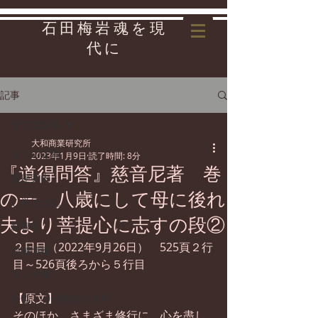
石田梅岩魂を現
代に
記事
全ての記事
大和商業研究所
全ての記事
2023年1月9日
読了時間: 8分
『道得問答』慈音尼著 巻
講座案内
の一 八歳にして母に後れ
心学風土記
夫より菩提心に志すの段②
影響者
２日目（2022年9月26日）　525頁２行
地域情報
目～526頁後ろから５行目
リンク集
【原文】
先哲・石田梅岩の世界
そのほか、さまざま修行に、心を盡し