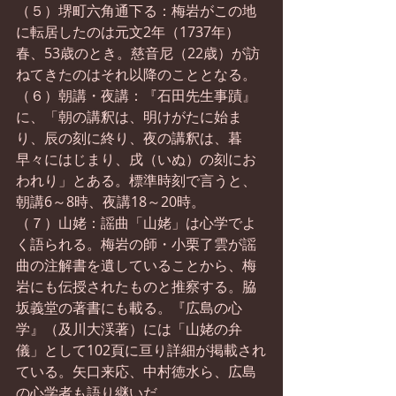
（５）堺町六角通下る：梅岩がこの地
に転居したのは元文2年（1737年）
春、53歳のとき。慈音尼（22歳）が訪
ねてきたのはそれ以降のこととなる。
（６）朝講・夜講：『石田先生事蹟』
に、「朝の講釈は、明けがたに始ま
り、辰の刻に終り、夜の講釈は、暮
早々にはじまり、戌（いぬ）の刻にお
われり」とある。標準時刻で言うと、
朝講6～8時、夜講18～20時。
（７）山姥：謡曲「山姥」は心学でよ
く語られる。梅岩の師・小栗了雲が謡
曲の注解書を遺していることから、梅
岩にも伝授されたものと推察する。脇
坂義堂の著書にも載る。『広島の心
学』（及川大渓著）には「山姥の弁
儀」として102頁に亘り詳細が掲載され
ている。矢口来応、中村徳水ら、広島
の心学者も語り継いだ。