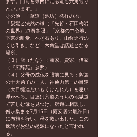
ます。門前を東西に走る道も六角通り
といいます。」
その他、「華道（池坊）発祥の地」
「親鸞と法然の縁（『先哲・石田梅岩
の世界』21頁参照」「京都の中心地、
下京の町堂、へそ石あり、山鉾巡行の
くじ引き」など、六角堂は話題となる
場所。
（３）店（たな）：商家、貸家、借家
（『広辞苑』参照）
（４）父母の成仏を眼前に見る：釈迦
の十大弟子の一人、神通力第一の目連
（大目犍連だいもくけんれん）を思い
浮かべる。目連は六道のうちの地獄道
で苦しむ母を見つけ、釈迦に相談し、
僧が集まる7月15日（雨安居の最終日）
に布施を行い、母を救い出した。この
逸話がお盆の起源になったと言われ
る。