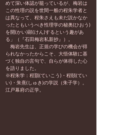
めて深い体認が籠っているが、梅岩は
この性理の説を世間一般の程朱学者と
は異なって、程朱さえも未だ説かなか
ったともいうべき性理学の秘奥(ひおう)
を開(かい)顕(けん)するという趣があ
る」（『石田梅岩私新抄』）。
　梅岩先生は、正規の学びの機会が得
られなかったからこそ、大悟体験に基
づく独自の言句で、自らが体得した心
を語りました。
※程朱学：程顥(ていこう)・程頤(てい
い)・朱熹(しゅき)の学説（朱子学）。
江戸幕府の正学。