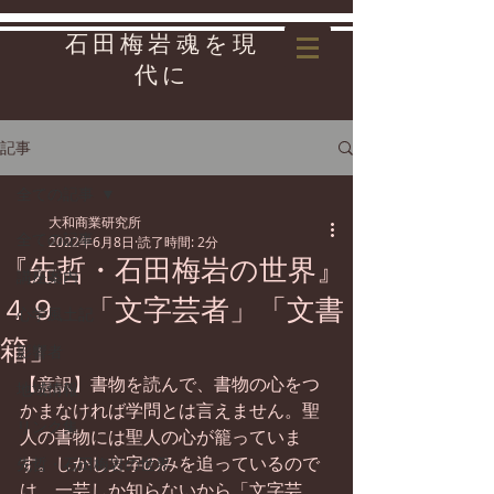
石田梅岩魂を現
代に
記事
全ての記事
大和商業研究所
全ての記事
2022年6月8日
読了時間: 2分
『先哲・石田梅岩の世界』
講座案内
４９ 「文字芸者」「文書
心学風土記
箱」
影響者
【意訳】書物を読んで、書物の心をつ
地域情報
かまなければ学問とは言えません。聖
リンク集
人の書物には聖人の心が籠っていま
す。しかし文字のみを追っているので
先哲・石田梅岩の世界
は、一芸しか知らないから「文字芸