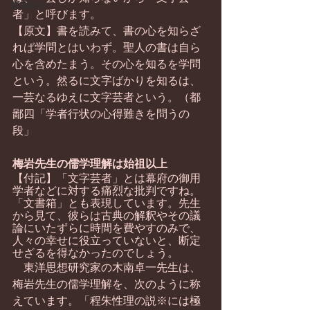
書籍紹介
者」と呼びます。
【原文】書を読みて、書の心を知らざ
れば学問とはいわず。聖人の書は自ら
心を含めたまう。その心を知るを学問
という。然るに文字ばかりを知るは、
一芸なるゆえに文字芸者という。（都
鄙四「学者行状の心得難きを問うの
段」
梅岩先生の儒学理解は始祖以上
【付記】「文字芸者」とは幕府の御用
学者などに対する痛烈な批判ですね。
「文書箱」とも表現しています。先生
から見て、彼らは古典の解釈やその議
論にいたずらに時間を費やすのみで、
人々の幸せに役立っていないと、断定
せざるを得なかったのでしょう。
　東洋思想研究家の木南卓一先生は、
梅岩先生の儒学理解を、次のように称
えています。「程朱性理の説※には極