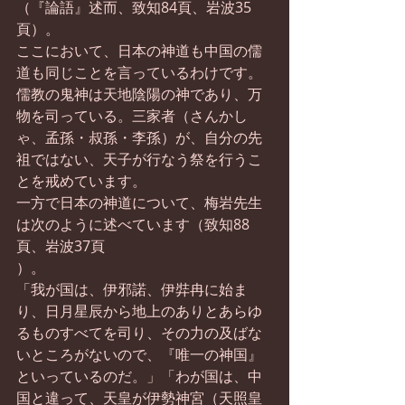
（『論語』述而、致知84頁、岩波35
頁）。
ここにおいて、日本の神道も中国の儒
道も同じことを言っているわけです。
儒教の鬼神は天地陰陽の神であり、万
物を司っている。三家者（さんかし
ゃ、孟孫・叔孫・李孫）が、自分の先
祖ではない、天子が行なう祭を行うこ
とを戒めています。
一方で日本の神道について、梅岩先生
は次のように述べています（致知88
頁、岩波37頁
）。
「我が国は、伊邪諾、伊弉冉に始ま
り、日月星辰から地上のありとあらゆ
るものすべてを司り、その力の及ばな
いところがないので、『唯一の神国』
といっているのだ。」「わが国は、中
国と違って、天皇が伊勢神宮（天照皇