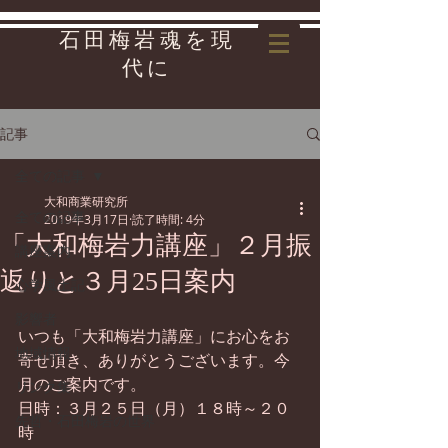
石田梅岩魂を現
代に
記事
全ての記事
大和商業研究所
全ての記事
2019年3月17日
読了時間: 4分
「大和梅岩力講座」２月振
講座案内
返りと３月25日案内
心学風土記
影響者
いつも「大和梅岩力講座」にお心をお
地域情報
寄せ頂き、ありがとうございます。今
月のご案内です。
リンク集
日時：３月２５日（月）１８時～２０
先哲・石田梅岩の世界
時