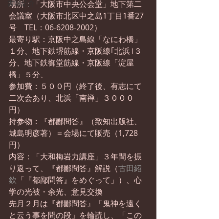
書籍紹介
場所：「大阪市中央公会堂」地下第二
会議室（大阪市北区中之島1丁目1番27
号　TEL：06-6208-2002）
最寄り駅：京阪中之島線「なにわ橋」
１分、地下鉄堺筋線・京阪線｢北浜｣３
分、地下鉄御堂筋線・京阪線「淀屋
橋」５分、
参加費：５００円（終了後、有志にて
二次会あり、北浜「南禅」３０００
円）
持参物：『都鄙問答』（致知出版社、
城島明彦著）＝会場にて販売（1,728
円） 
内容：「大和梅岩力講座」３年間を振
り返って、『都鄙問答』解説（
古田紹
欽
「『都鄙問答』をめぐって」）、心
学の光被・余光、意見交換
先月２月は『都鄙問答』「鬼神を遠く
と云う事を問の段」を輪読し、「この