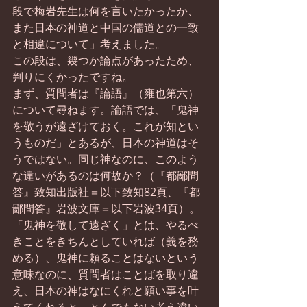
段で梅岩先生は何を言いたかったか、
また日本の神道と中国の儒道との一致
と相違について」考えました。
この段は、幾つか論点があったため、
判りにくかったですね。
まず、質問者は『論語』（雍也第六）
について尋ねます。論語では、「鬼神
を敬うが遠ざけておく。これが知とい
うものだ」とあるが、日本の神道はそ
うではない。同じ神なのに、このよう
な違いがあるのは何故か？（『都鄙問
答』致知出版社＝以下致知82頁、『都
鄙問答』岩波文庫＝以下岩波34頁）。
「鬼神を敬して遠ざく」とは、やるべ
きことをきちんとしていれば（義を務
める）、鬼神に頼ることはないという
意味なのに、質問者はことばを取り違
え、日本の神はなにくれと願い事を叶