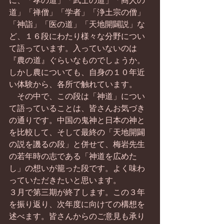
に、「孝の道」「武士の道」「商人の
道」「禅僧」「学者」「浄土宗の僧」
「神詣」「医の道」「天地開闢説」な
ど、１６段にわたり様々な分野につい
て語っています。入っていないのは
『農の道』ぐらいなものでしょうか。
しかし農についても、自身の１０年近
い体験から、各所で触れています。
　その中で、この段は「神道」につい
て語っていることは、皆さんお気づき
の通りです。中国の鬼神と日本の神と
を比較して、そして最終の「天地開闢
の説を譏るの段」と併せて、梅岩先生
の若年時の志である「神道を広めた
し」の想いが籠った段です。よく味わ
っていただきたいと思います。
３月で第三期が終了します。この３年
を振り返り、次年度に向けての構想を
述べます。皆さんからのご意見も承り