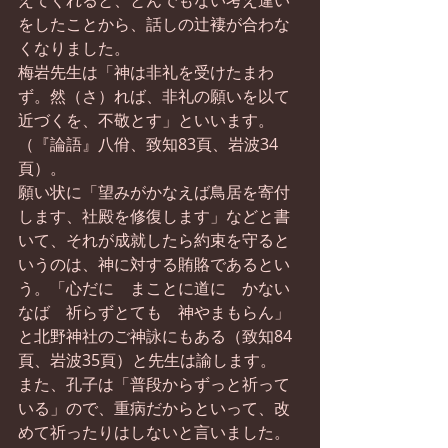
えてくれると、とんでもない考え違い
をしたことから、話しの辻褄が合わな
くなりました。
梅岩先生は「神は非礼を受けたまわ
ず。然（さ）れば、非礼の願いを以て
近づくを、不敬とす」といいます。
（『論語』八佾、致知83頁、岩波34
頁）。
願い状に「望みがかなえば鳥居を寄付
します、社殿を修復します」などと書
いて、それが成就したら約束を守ると
いうのは、神に対する賄賂であるとい
う。「心だに　まことに道に　かない
なば　祈らずとても　神やまもらん」
と北野神社のご神詠にもある（致知84
頁、岩波35頁）と先生は諭します。
また、孔子は「普段からずっと祈って
いる」ので、重病だからといって、改
めて祈ったりはしないと言いました。