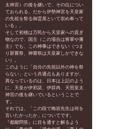
太神宮）の後を継いで、その位につい
ておられる。だから伊勢神宮を天皇家
の先祖を祭る御霊屋といて崇め奉って
いる」。
そして初穂は万民から天皇家への貢ぎ
物なので、国主（この場合は将軍や藩
主）でも、この神事はできない（つま
り新嘗祭、神嘗祭は天皇家しかできな
い）。
このように「自分の先祖以外の神を祭
らない」という共通点もありますが、
異なっているのは、日本は上記のよう
に、天皇が伊邪諾、伊弉冉、天照皇太
神宮の後を継いでいるということで
す。
それでは、「この段で梅岩先生は何を
言いたかったか」についてです。
『都鄙問答』に目を通すと解るよう